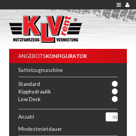
ANGEBOTS
KONFIGURATOR
Sattelzugmaschine
Standard
Kipphydraulik
Low Deck
Anzahl
Mindestmietdauer